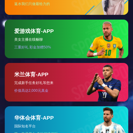
更多资讯
活力四溢展风采！第十届“诚信杯”职工趣味运动会成功
举办
查看详情