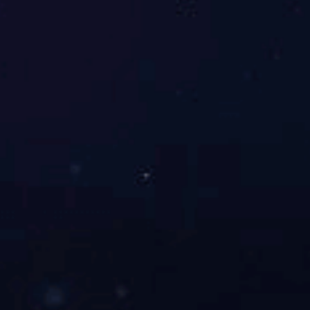
河北诚信集团召开“庆七一”主题党日活动，庆祝中国共
产党成立102周年
查看详情