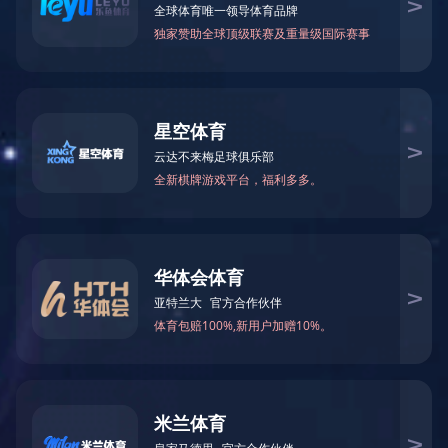
【概要描述】 为庆祝中国共产党成立102周年，继承和
发扬党的光荣传统和优良作风，发挥党员先锋模范带头
作用，增强组织凝聚力和战斗力。7月1日上午，公司80
余名党员代表齐聚一堂，共同参加“庆七一”主题党日活
为庆祝中国共产党成立102周年，继承和发扬党
动。
的光荣传统和优良作风，发挥党员先锋模范带头作
用，增强组织凝聚力和战斗力。7月1日上午，公司80
余名党员代表齐聚一堂，共同参加“庆七一”主题党日
活动。
坚持真理、坚守理想，践行初心、担当使命，
不怕牺牲、英勇斗争，对党忠诚、不负人民。伟大的
建党精神是中国共产党精神谱系的根和魂，一脉相
承、代代相传、跨越时空、历久弥新。会上，大家一
起观看了《伟大建党精神》视频，回顾了党的光辉历
程，与会代表结合个人思想体会、专业所长，围绕自
身成长和公司发展建言献策。