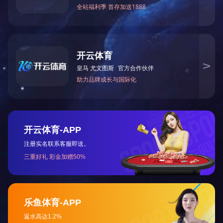
上有名！
河北诚信集团召开“庆七一”主题党日活动，庆祝中国共产党成立1
02周年
运动与快乐融合，竞技与趣味加持！ 第九届“诚信杯”职工趣味运
动会隆重举办
河北诚信集团再次入选中国民营企业500强榜单
微信公众号
投诉建议平台
公司地址：河北省石家庄市元氏县元赵路
国内销售电话：
0311-84626641
传真：
0311-84635794