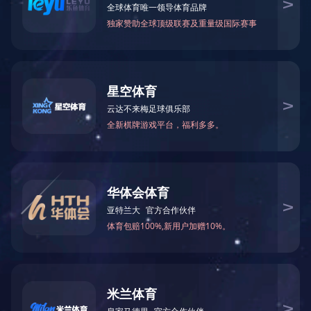
2023ICMI资质认证
关键词：
证书
最新产品
国家技术创新示范企业
国家认定企业技术中心
制造业单项冠军