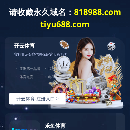
English
首页
证书
关键词：
产品
新闻